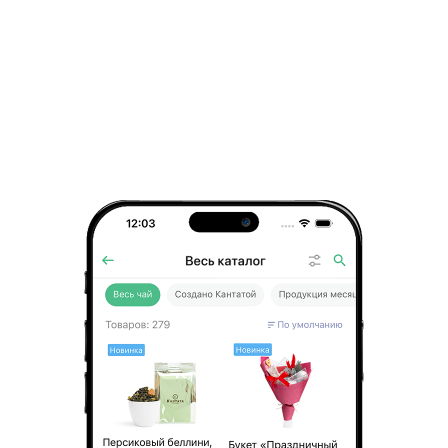
Подписаться
Нажимая на кнопку «Подписаться» вы соглашаетесь

с
пользовательским соглашением
Корпоративным

© 2000—2026

клиентам 
Галереи вкусов
Подарочные

Подарки
