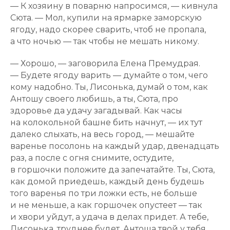
— К хозяину в поварню напросимся, — кивнула
Сюта. — Мол, купили на ярмарке заморскую
ягоду, надо скорее сварить, чтоб не пропала,
а что ночью — так чтобы не мешать никому.
— Хорошо, — заговорила Елена Премудрая.
— Будете ягоду варить — думайте о том, чего
кому надобно. Ты, Лисонька, думай о том, как
Антошу своего любишь, а ты, Сюта, про
здоровье да удачу загадывай. Как часы
на колокольной башне бить начнут, — их тут
далеко слыхать, на весь город, — мешайте
варенье посолонь на каждый удар, двенадцать
раз, а после с огня снимите, остудите,
в горшочки положите да запечатайте. Ты, Сюта,
как домой приедешь, каждый день будешь
того варенья по три ложки есть, не больше
и не меньше, а как горшочек опустеет — так
и хвори уйдут, а удача в делах придет. А тебе,
Лисонька, труднее будет. Антоша твой у тебя