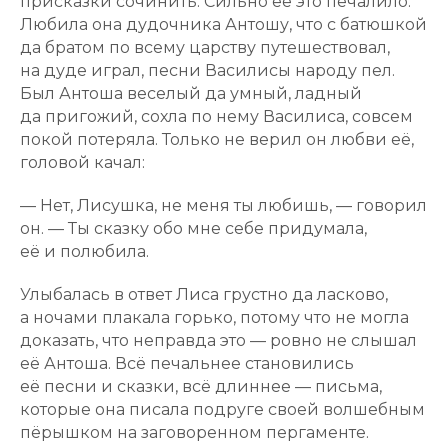
присказки сочинить. Сильно её это печалило.
Любила она дудочника Антошу, что с батюшкой
да братом по всему царству путешествовал,
на дуде играл, песни Василисы народу пел.
Был Антоша веселый да умный, ладный
да пригожий, сохла по нему Василиса, совсем
покой потеряла. Только не верил он любви её,
головой качал:
— Нет, Лисушка, не меня ты любишь, — говорил
он. — Ты сказку обо мне себе придумала,
её и полюбила.
Улыбалась в ответ Лиса грустно да ласково,
а ночами плакала горько, потому что не могла
доказать, что неправда это — ровно не слышал
её Антоша. Всё печальнее становились
её песни и сказки, всё длиннее — письма,
которые она писала подруге своей волшебным
пёрышком на заговоренном пергаменте.