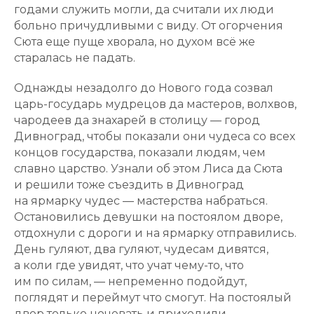
годами служить могли, да считали их люди
больно причудливыми с виду. От огорчения
Сюта еще пуще хворала, но духом всё же
старалась не падать.
Однажды незадолго до Нового года созвал
царь-государь мудрецов да мастеров, волхвов,
чародеев да знахарей в столицу — город
Дивноград, чтобы показали они чудеса со всех
концов государства, показали людям, чем
славно царство. Узнали об этом Лиса да Сюта
и решили тоже съездить в Дивноград
на ярмарку чудес — мастерства набраться.
Остановились девушки на постоялом дворе,
отдохнули с дороги и на ярмарку отправились.
День гуляют, два гуляют, чудесам дивятся,
а коли где увидят, что учат чему-то, что
им по силам, — непременно подойдут,
поглядят и переймут что смогут. На постоялый
двор только ночевать и приходили.