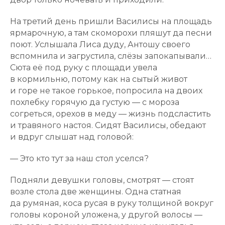
На третий день пришли Василисы на площадь
ярмарочную, а там скоморохи пляшут да песни
поют. Услышала Лиса дуду, Антошу своего
вспомнила и загрустила, слёзы запокапывали…
Сюта её под руку с площади увела
в кормильню, потому как на сытый живот
и горе не такое горькое, попросила на двоих
похлебку горячую да густую — с мороза
согреться, орехов в меду — жизнь подсластить
и травяного настоя. Сидят Василисы, обедают
и вдруг слышат над головой:
— Это кто тут за наш стол уселся?
Подняли девушки головы, смотрят — стоят
возле стола две женщины. Одна статная
да румяная, коса русая в руку толщиной вокруг
головы короной уложена, у другой волосы —