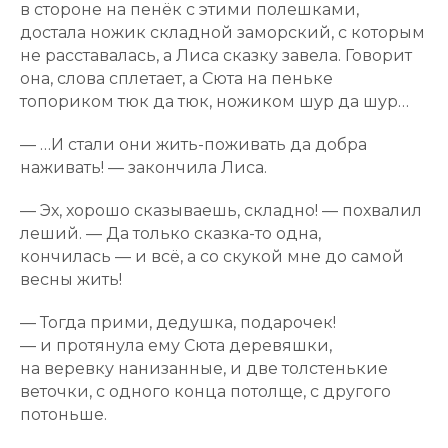
в стороне на пенёк с этими полешками,
достала ножик складной заморский, с которым
не расставалась, а Лиса сказку завела. Говорит
она, слова сплетает, а Сюта на пеньке
топориком тюк да тюк, ножиком шур да шур…
— …И стали они жить-поживать да добра
наживать! — закончила Лиса.
— Эх, хорошо сказываешь, складно! — похвалил
леший. — Да только сказка-то одна,
кончилась — и всё, а со скукой мне до самой
весны жить!
— Тогда прими, дедушка, подарочек!
— и протянула ему Сюта деревяшки,
на веревку нанизанные, и две толстенькие
веточки, с одного конца потолще, с другого
потоньше.