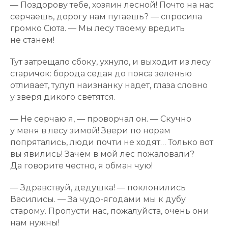
— Поздорову тебе, хозяин лесной! Почто на нас
серчаешь, дорогу нам путаешь? — спросила
громко Сюта. — Мы лесу твоему вредить
не станем!
Тут затрещало сбоку, ухнуло, и выходит из лесу
старичок: борода седая до пояса зеленью
отливает, тулуп наизнанку надет, глаза словно
у зверя дикого светятся.
— Не серчаю я, — проворчал он. — Скучно
у меня в лесу зимой! Звери по норам
попрятались, люди почти не ходят… Только вот
вы явились! Зачем в мой лес пожаловали?
Да говорите честно, я обман чую!
— Здравствуй, дедушка! — поклонились
Василисы. — За чудо-ягодами мы к дубу
старому. Пропусти нас, пожалуйста, очень они
нам нужны!