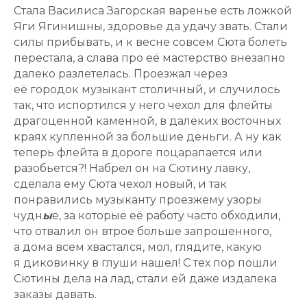
Стала Василиса Загорская варенье есть ложкой
Яги Ягинишны, здоровье да удачу звать. Стали
силы прибывать, и к весне совсем Сюта болеть
перестала, а слава про её мастерство внезапно
далеко разлетелась. Проезжал через
её городок музыкант столичный, и случилось
так, что испортился у него чехол для флейты
драгоценной каменной, в далеких восточных
краях купленной за большие деньги. А ну как
теперь флейта в дороге поцарапается или
разобьется?! Набрел он на Сютину лавку,
сделала ему Сюта чехол новый, и так
понравились музыканту проезжему узоры
чудн
ы
е, за которые её работу часто обходили,
что отвалил он втрое больше запрошенного,
а дома всем хвастался, мол, глядите, какую
я диковинку в глуши нашел! С тех пор пошли
Сютины дела на лад, стали ей даже издалека
заказы давать.