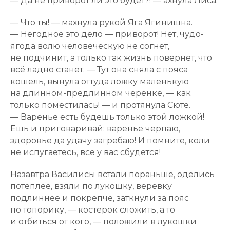
— Да не приворот ли это будет?! — ахнула Лиса.
— Что ты! — махнула рукой Яга Ягинишна.
— Негодное это дело — приворот! Нет, чудо-
ягода волю человеческую не согнет,
не подчинит, а только так жизнь повернет, что
всё ладно станет. — Тут она сняла с пояса
кошель, вынула оттуда ложку маленькую
на длинном-предлинном черенке, — как
только поместилась! — и протянула Сюте.
— Варенье есть будешь только этой ложкой!
Ешь и приговаривай: варенье черпаю,
здоровье да удачу загребаю! И помните, коли
не испугаетесь, всё у вас сбудется!
Назавтра Василисы встали пораньше, оделись
потеплее, взяли по лукошку, веревку
подлиннее и покрепче, заткнули за пояс
по топорику, — костерок сложить, а то
и отбиться от кого, — положили в лукошки