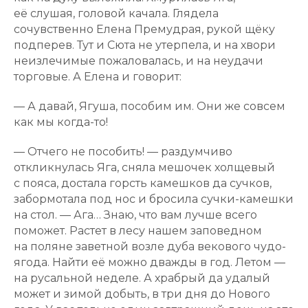
её слушая, головой качала. Глядела
сочувственно Елена Премудрая, рукой щёку
подперев. Тут и Сюта не утерпела, и на хвори
неизлечимые пожаловалась, и на неудачи
торговые. А Елена и говорит:
— А давай, Ягуша, пособим им. Они же совсем
как мы когда-то!
— Отчего не пособить! — раздумчиво
откликнулась Яга, сняла мешочек холщевый
с пояса, достала горсть камешков да сучков,
забормотала под нос и бросила сучки-камешки
на стол. — Ага… Знаю, что вам лучше всего
поможет. Растет в лесу нашем заповедном
на поляне заветной возле дуба векового чудо-
ягода. Найти её можно дважды в год. Летом —
на русальной неделе. А храбрый да удалый
может и зимой добыть, в три дня до Нового