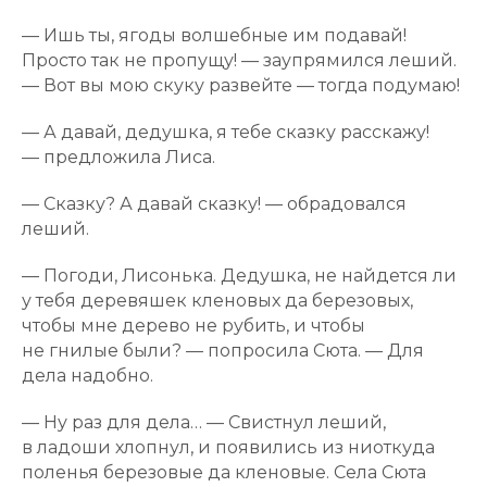
— Ишь ты, ягоды волшебные им подавай!
Просто так не пропущу! — заупрямился леший.
— Вот вы мою скуку развейте — тогда подумаю!
— А давай, дедушка, я тебе сказку расскажу!
— предложила Лиса.
— Сказку? А давай сказку! — обрадовался
леший.
— Погоди, Лисонька. Дедушка, не найдется ли
у тебя деревяшек кленовых да березовых,
чтобы мне дерево не рубить, и чтобы
не гнилые были? — попросила Сюта. — Для
дела надобно.
— Ну раз для дела… — Свистнул леший,
в ладоши хлопнул, и появились из ниоткуда
поленья березовые да кленовые. Села Сюта