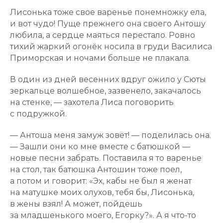
Лисонька тоже свое варенье понемножку ела,
и вот чудо! Пуще прежнего она своего Антошу
любила, а сердце маяться перестало. Ровно
тихий жаркий огонёк носила в груди Василиса
Приморская и ночами больше не плакала.
В один из дней весенних вдруг ожило у Сюты
зеркальце волшебное, зазвенело, закачалось
на стенке, — захотела Лиса поговорить
с подружкой.
— Антоша меня замуж зовёт! — поделилась она.
— Зашли они ко мне вместе с батюшкой —
новые песни забрать. Поставила я то варенье
на стол, так батюшка Антошин тоже поел,
а потом и говорит: «Эх, кабы не был я женат
на матушке моих олухов, тебя бы, Лисонька,
в жены взял! А может, пойдешь
за младшенького моего, Егорку?». А я что-то