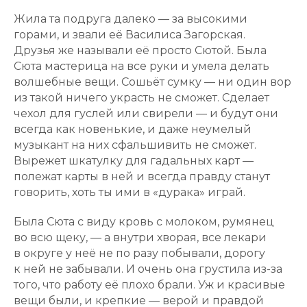
Жила та подруга далеко — за высокими
горами, и звали её Василиса Загорская.
Друзья же называли её просто Сютой. Была
Сюта мастерица на все руки и умела делать
волшебные вещи. Сошьёт сумку — ни один вор
из такой ничего украсть не сможет. Сделает
чехол для гуслей или свирели — и будут они
всегда как новенькие, и даже неумелый
музыкант на них сфальшивить не сможет.
Вырежет шкатулку для гадальных карт —
полежат карты в ней и всегда правду станут
говорить, хоть ты ими в «дурака» играй.
Была Сюта с виду кровь с молоком, румянец
во всю щеку, — а внутри хворая, все лекари
в округе у неё не по разу побывали, дорогу
к ней не забывали. И очень она грустила из-за
того, что работу её плохо брали. Уж и красивые
вещи были, и крепкие — верой и правдой