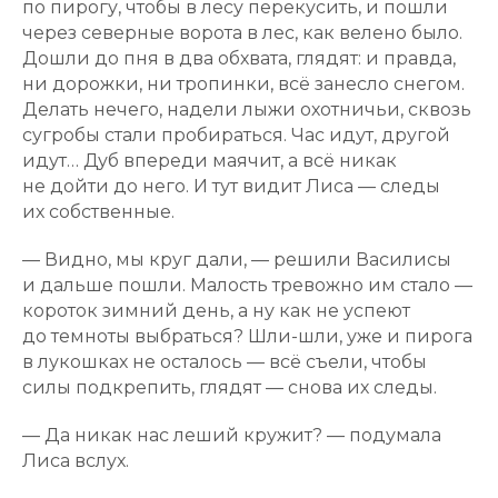
по пирогу, чтобы в лесу перекусить, и пошли
через северные ворота в лес, как велено было.
Дошли до пня в два обхвата, глядят: и правда,
ни дорожки, ни тропинки, всё занесло снегом.
Делать нечего, надели лыжи охотничьи, сквозь
сугробы стали пробираться. Час идут, другой
идут… Дуб впереди маячит, а всё никак
не дойти до него. И тут видит Лиса — следы
их собственные.
— Видно, мы круг дали, — решили Василисы
и дальше пошли. Малость тревожно им стало —
короток зимний день, а ну как не успеют
до темноты выбраться? Шли-шли, уже и пирога
в лукошках не осталось — всё съели, чтобы
силы подкрепить, глядят — снова их следы.
— Да никак нас леший кружит? — подумала
Лиса вслух.