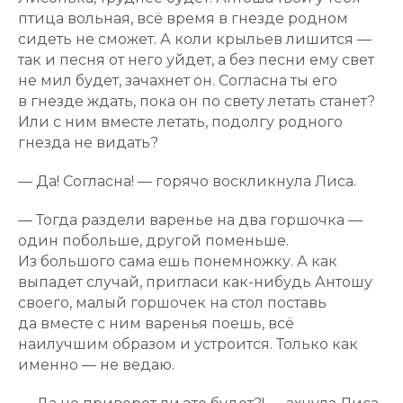
птица вольная, всё время в гнезде родном
сидеть не сможет. А коли крыльев лишится —
так и песня от него уйдет, а без песни ему свет
не мил будет, зачахнет он. Согласна ты его
в гнезде ждать, пока он по свету летать станет?
Или с ним вместе летать, подолгу родного
гнезда не видать?
— Да! Согласна! — горячо воскликнула Лиса.
— Тогда раздели варенье на два горшочка —
один побольше, другой поменьше.
Из большого сама ешь понемножку. А как
выпадет случай, пригласи как-нибудь Антошу
своего, малый горшочек на стол поставь
да вместе с ним варенья поешь, всё
наилучшим образом и устроится. Только как
именно — не ведаю.