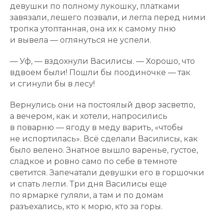
девушки по полному лукошку, платками
завязали, лешего позвали, и легла перед ними
тропка утоптанная, она их к самому пню
и вывела — оглянуться не успели.
— Уф, — вздохнули Василисы. — Хорошо, что
вдвоем были! Пошли бы поодиночке — так
и сгинули бы в лесу!
Вернулись они на постоялый двор засветло,
а вечером, как и хотели, напросились
в поварню — ягоду в меду варить, «чтобы
не испортилась». Всё сделали Василисы, как
было велено. Знатное вышло варенье, густое,
сладкое и ровно само по себе в темноте
светится. Запечатали девушки его в горшочки
и спать легли. Три дня Василисы еще
по ярмарке гуляли, а там и по домам
разъехались, кто к морю, кто за горы.