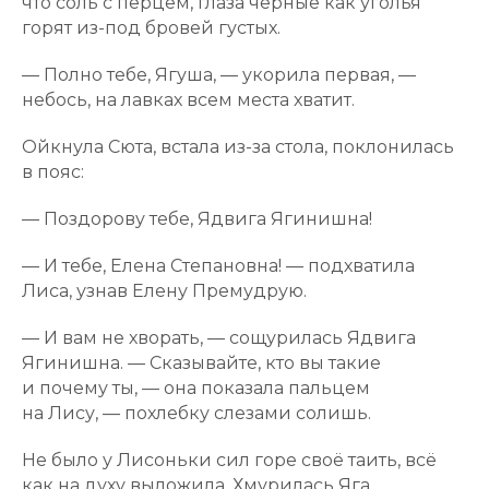
что соль с перцем, глаза черные как уголья
горят из-под бровей густых.
— Полно тебе, Ягуша, — укорила первая, —
небось, на лавках всем места хватит.
Ойкнула Сюта, встала из-за стола, поклонилась
в пояс:
— Поздорову тебе, Ядвига Ягинишна!
— И тебе, Елена Степановна! — подхватила
Лиса, узнав Елену Премудрую.
— И вам не хворать, — сощурилась Ядвига
Ягинишна. — Сказывайте, кто вы такие
и почему ты, — она показала пальцем
на Лису, — похлебку слезами солишь.
Не было у Лисоньки сил горе своё таить, всё
как на духу выложила. Хмурилась Яга,