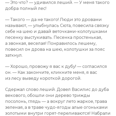
— Это что? — удивился леший. — У меня такого
добра полный лес!
— Такого — да не такого! Люди это дровами
называют, — улыбнулась Сюта, повесила связку
себе на шею и давай веточками-колотушками
песенку выстукивать. Песенка простенькая,
а звонкая, веселая! Понравилось лешему,
повесил он дрова на шею, колотушки за пояс
заткнул.
— Хорошо, провожу я вас к дубу! — согласился
он. — Как закончите, кликните меня, я вас
из лесу выведу короткой дорогой.
Сдержал слово леший. Довел Василис до дуба
векового, обошли они дерево трижды
посолонь, глядь — а вокруг лето жаркое, трава
зеленая, а в траве чудо-ягоды алые огоньками
золотыми внутри горят-переливаются! Набрали