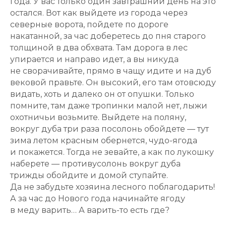
года. У вас только один завтрашний день на это
остался. Вот как выйдете из города через
северные ворота, пойдете по дороге
накатанной, за час доберетесь до пня старого
толщиной в два обхвата. Там дорога в лес
упирается и направо идет, а вы никуда
не сворачивайте, прямо в чащу идите и на дуб
вековой правьте. Он высокий, его там отовсюду
видать, хоть и далеко он от опушки. Только
помните, там даже тропинки малой нет, лыжи
охотничьи возьмите. Выйдете на поляну,
вокруг дуба три раза посолонь обойдете — тут
зима летом красным обернется, чудо-ягода
и покажется. Тогда не зевайте, а как по лукошку
наберете — противусолонь вокруг дуба
трижды обойдите и домой ступайте.
Да не забудьте хозяина лесного поблагодарить!
А за час до Нового года начинайте ягоду
в меду варить… А варить-то есть где?