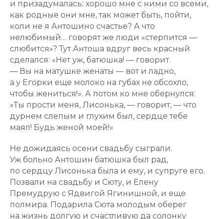
и призадумалась: хорошо мне с ними со всеми,
как родные они мне, так может быть, пойти,
коли не я Антошино счастье? А что
нелюбимый… говорят же люди «стерпится —
слюбится»? Тут Антоша вдруг весь красный
сделался: «Нет уж, батюшка! — говорит.
— Вы на матушке женаты — вот и ладно,
а у Егорки еще молоко на губах не обсохло,
чтобы жениться!». А потом ко мне обернулся:
«Ты прости меня, Лисонька, — говорит, — что
дурнем слепым и глухим был, сердце тебе
маял! Будь женой моей!»
Не дожидаясь осени свадьбу сыграли.
Уж больно Антошин батюшка был рад,
по сердцу Лисонька была и ему, и супруге его.
Позвали на свадьбу и Сюту, и Елену
Премудрую с Ядвигой Ягинишной, и еще
полмира. Подарила Сюта молодым оберег
на жизнь долгую и счастливую да солонку