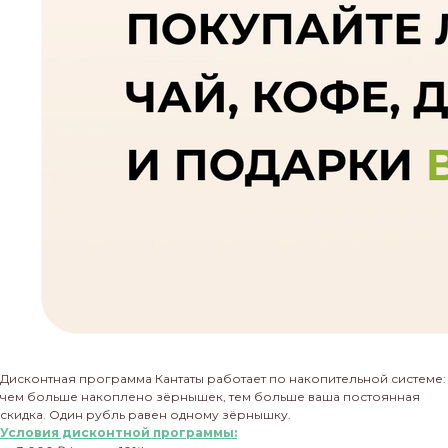
Дисконтная программа Кантаты работает по накопительной системе:
чем больше накоплено зёрнышек, тем больше ваша постоянная
скидка. Один рубль равен одному зёрнышку.
Условия дисконтной программы: