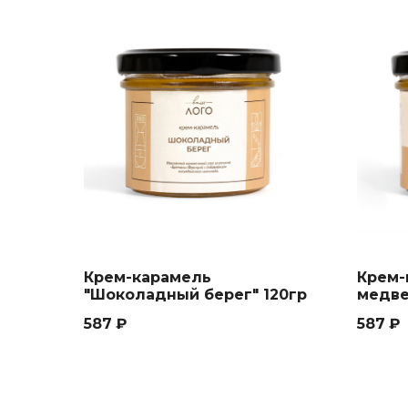
Крем-карамель
Крем-
"Шоколадный берег" 120гр
медве
587
₽
587
₽