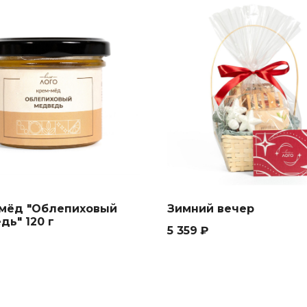
мёд "Облепиховый
Зимний вечер
дь" 120 г
5 359
₽