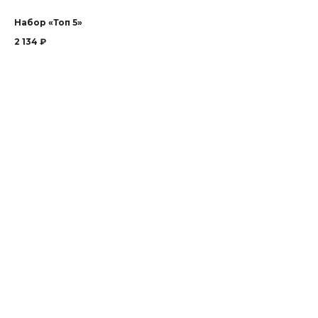
Набор «Топ 5»
2 134
₽