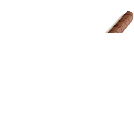
карамель
Печенье в молочном
мельный инжир" 120 гр
шоколаде «For you»/ 
тебя», 19 г
197
₽