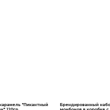
карамель "Пикантный
Брендированный набо
к" 120гр
монбонов в коробке с