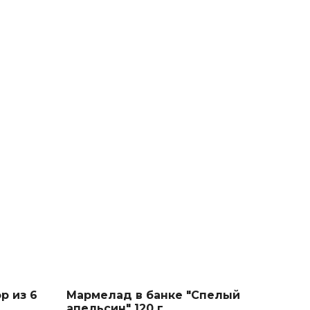
р из 6
Мармелад в банке "Спелый
апельсин" 120 г