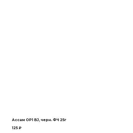
Ассам OP1 BJ, черн. ФЧ 25г
125
₽