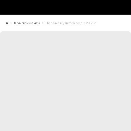
Комплименты
Зеленая улитка зел. ФЧ 25г