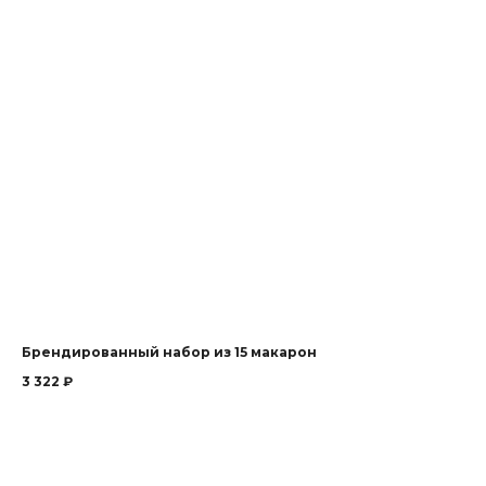
Брендированный набор из 15 макарон
3 322
₽